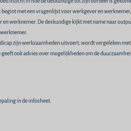
d inzicht in hoe de deskundige tot zijn oordeel is gekom
 begint met een vragenlijst voor werkgever en werknemer
 en werknemer. De deskundige kijkt met name naar output
 werknemer.
icap zijn werkzaamheden uitvoert, wordt vergeleken met 
e geeft ook advies over mogelijkheden om de duurzaamhei
epaling in de
infosheet
.