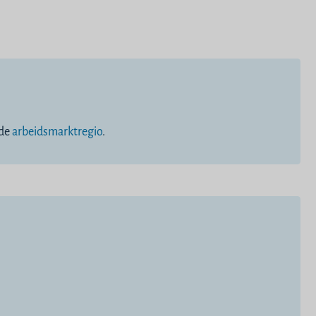
 de
arbeidsmarktregio
.