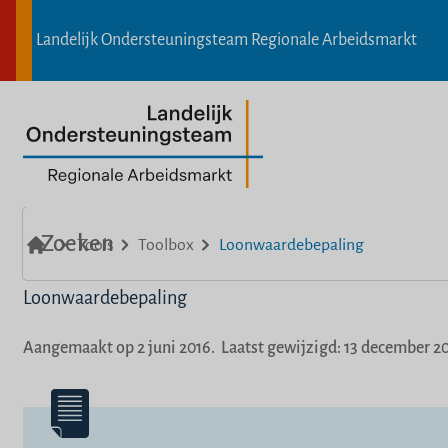
Overslaan
Landelijk Ondersteuningsteam Regionale Arbeidsmarkt
en
naar
de
inhoud
home
gaan
Zoeken
Tools
Toolbox
Loonwaardebepaling
home
Loonwaardebepaling
Aangemaakt op
2 juni 2016
.
Laatst gewijzigd:
13 december 2