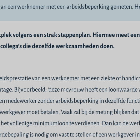
 van een werknemer met een arbeidsbeperking gemeten. Het
kplek volgens een strak stappenplan. Hiermee meet e
t collega’s die dezelfde werkzaamheden doen.
eidsprestatie van een werknemer met een ziekte of handic
entage. Bijvoorbeeld: ‘deze mevrouw heeft een
loonwaarde
v
 een medewerker zonder arbeidsbeperking in dezelfde funct
werkgever moet betalen. Vaak zal bij de meting blijken d
m het volledige
minimumloon
te verdienen. Dan kan de wer
debepaling is nodig om vast te stellen of een werkgever 